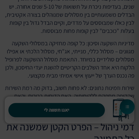
שנים, בעדיפות ניכרת על תשואות של 5-10 שנים אחורה. יש
הבדלים משמעותיים בין מסלולים שמנוהלים בצורה אקטיבית,
לבין כאלו שמבוססים על מדדים, וקיים הבדל גדול בין קופות
בעלות "כוכבים" לבין קופות פחות מבוססות.
מדיניות השקעה וסיכון: כל קופה מחזיקה במסלולי השקעה
מגוונים – מסלול כללי, מנייתי, אג"חי, מסלול הלכתי או אפילו
מסלולים סולידיים במיוחד. התאמת מסלול ההשקעה לפרופיל
הלקוח היא אחד השלבים הקריטיים להשגת יעדי החיסכון, ולכן
פה נכנס הערך של ייעוץ אישי אמיתי מבית מקצועי.
שירות וזמינות נתונים: לא פחות חשוב, בדוק מה רמת השירות
שהקופה מספקת ללקוחותיה, האם הדוחות ברורים, והאם
נגישותך למידע באפליקציה או באתר – נגישה בכל עת. איכות
יאגו תשווה לי
השירות שווה לא מעט לאורך שנים.
דמי ניהול – הפרט הקטן שמשנה את
כל התמונה