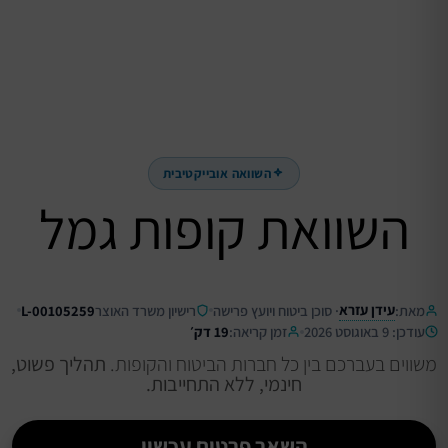
השוואה אובייקטיבית
השוואת קופות גמל
עידן עזרא
מאת:
· סוכן ביטוח ויועץ פרישה
רישיון משרד האוצר
L-00105259
עודכן: 9 באוגוסט 2026
זמן קריאה:
19 דק׳
משווים בעברכם בין כל חברות הביטוח והקופות.
תהליך פשוט,
חינמי, ללא התחייבות.
השאר פרטים עכשיו